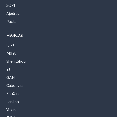
SQ-1
Ajedrez
Packs
MARCAS
QiYi
MoYu
ShengShou
YJ
GAN
Cubolivia
FanXin
LanLan
Yuxin