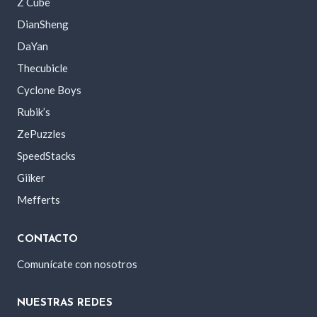
Z Cube
DianSheng
DaYan
Thecubicle
Cyclone Boys
Rubik’s
ZePuzzles
SpeedStacks
Giiker
Mefferts
CONTACTO
Comunícate con nosotros
NUESTRAS REDES