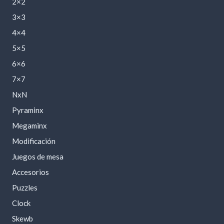
2×2
3×3
4×4
5×5
6×6
7×7
NxN
Pyraminx
Megaminx
Modificación
Juegos de mesa
Accesorios
Puzzles
Clock
Skewb