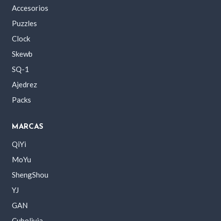
Accesorios
Puzzles
Clock
Skewb
SQ-1
Ajedrez
Packs
MARCAS
QiYi
MoYu
ShengShou
YJ
GAN
Cubolivia