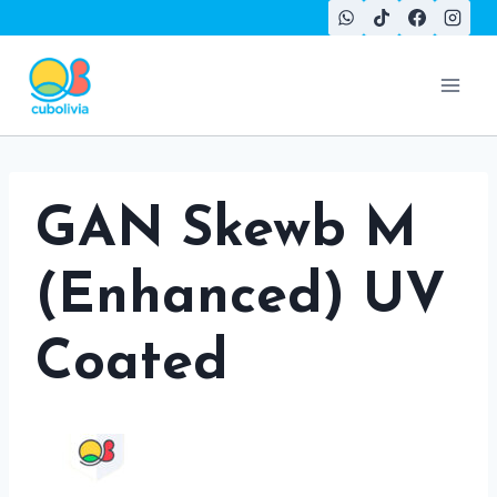
Saltar
al
contenido
GAN Skewb M
(Enhanced) UV
Coated