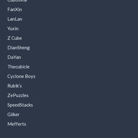
FanXin
LanLan
Yuxin
Z Cube
DianSheng
DaYan
Thecubicle
Cyclone Boys
Rubik’s
ZePuzzles
SpeedStacks
Giiker
Mefferts