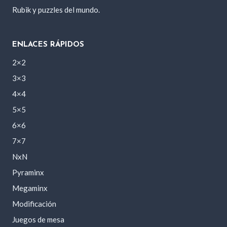
Rubik y puzzles del mundo.
ENLACES RÁPIDOS
2×2
3×3
4×4
5×5
6×6
7×7
NxN
Pyraminx
Megaminx
Modificación
Juegos de mesa