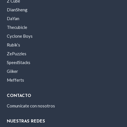
Z Cube
DianSheng
DaYan
Thecubicle
Cyclone Boys
Rubik’s
ZePuzzles
SpeedStacks
Giiker
Mefferts
CONTACTO
Comunícate con nosotros
NUESTRAS REDES