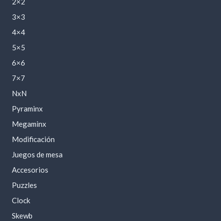
2×2
3×3
4×4
5×5
6×6
7×7
NxN
Pyraminx
Megaminx
Modificación
Juegos de mesa
Accesorios
Puzzles
Clock
Skewb