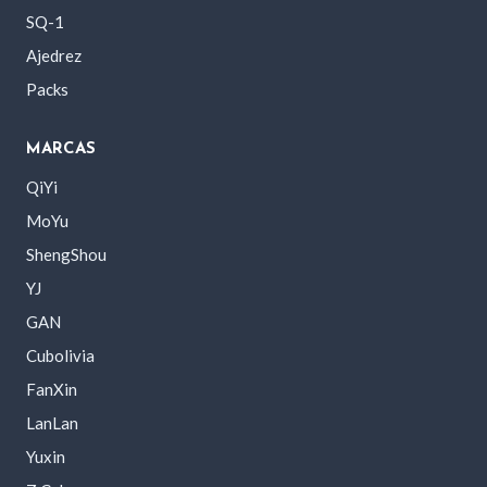
SQ-1
Ajedrez
Packs
MARCAS
QiYi
MoYu
ShengShou
YJ
GAN
Cubolivia
FanXin
LanLan
Yuxin