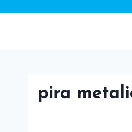
Saltar
al
contenido
pira metali