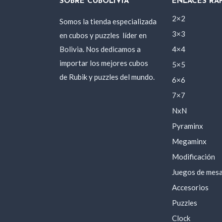
SOBRE CUBOLIVIA
ENLACES RÁ
2×2
Somos la tienda especializada
3×3
en cubos y puzzles
líder en
Bolivia. Nos dedicamos a
4×4
importar los mejores cubos
5×5
de Rubik y puzzles del mundo.
6×6
7×7
NxN
Pyraminx
Megaminx
Modificación
Juegos de mes
Accesorios
Puzzles
Clock