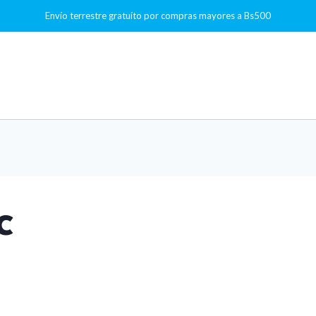
Envío terrestre gratuíto por compras mayores a Bs500
c