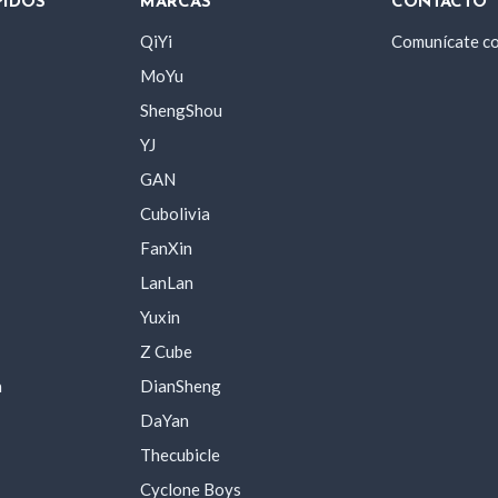
PIDOS
MARCAS
CONTACTO
QiYi
Comunícate c
MoYu
ShengShou
YJ
GAN
Cubolivia
FanXin
LanLan
Yuxin
Z Cube
a
DianSheng
DaYan
Thecubicle
Cyclone Boys