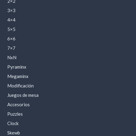
2×2
3×3
4×4
5×5
6×6
7×7
NxN
Pyraminx
Megaminx
Modificación
Juegos de mesa
Accesorios
Puzzles
Clock
Skewb