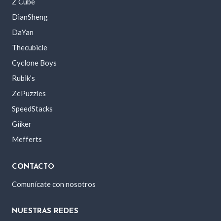
Z Cube
DianSheng
DaYan
Thecubicle
Cyclone Boys
Rubik’s
ZePuzzles
SpeedStacks
Giiker
Mefferts
CONTACTO
Comunícate con nosotros
NUESTRAS REDES