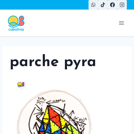
Saltar
al
contenido
parche pyra