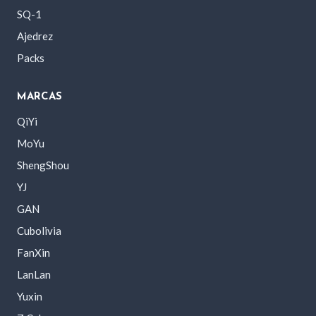
SQ-1
Ajedrez
Packs
MARCAS
QiYi
MoYu
ShengShou
YJ
GAN
Cubolivia
FanXin
LanLan
Yuxin