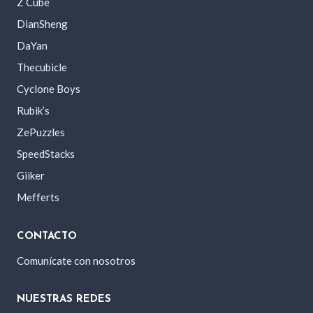
Z Cube
DianSheng
DaYan
Thecubicle
Cyclone Boys
Rubik’s
ZePuzzles
SpeedStacks
Giiker
Mefferts
CONTACTO
Comunícate con nosotros
NUESTRAS REDES