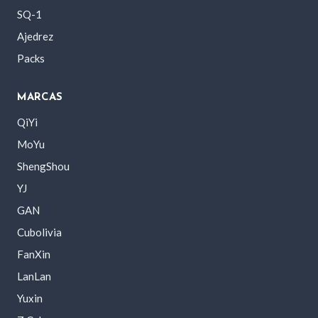
SQ-1
Ajedrez
Packs
MARCAS
QiYi
MoYu
ShengShou
YJ
GAN
Cubolivia
FanXin
LanLan
Yuxin