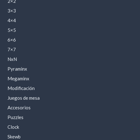
2×2
3×3
4×4
5×5
6×6
7×7
NxN
Pyraminx
Megaminx
Modificación
Juegos de mesa
Accesorios
Puzzles
Clock
Skewb