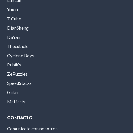
LanLan
Yuxin
Z Cube
DianSheng
DaYan
Thecubicle
Cyclone Boys
Rubik’s
ZePuzzles
SpeedStacks
Giiker
Mefferts
CONTACTO
Comunícate con nosotros