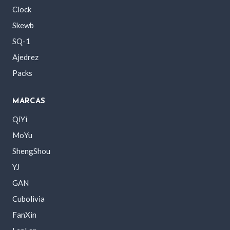
Clock
Skewb
SQ-1
Ajedrez
Packs
MARCAS
QiYi
MoYu
ShengShou
YJ
GAN
Cubolivia
FanXin