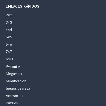
ENLACES RÁPIDOS
2×2
3×3
4×4
5×5
6×6
7×7
NxN
Pyraminx
Megaminx
Modificación
Juegos de mesa
Accesorios
Puzzles