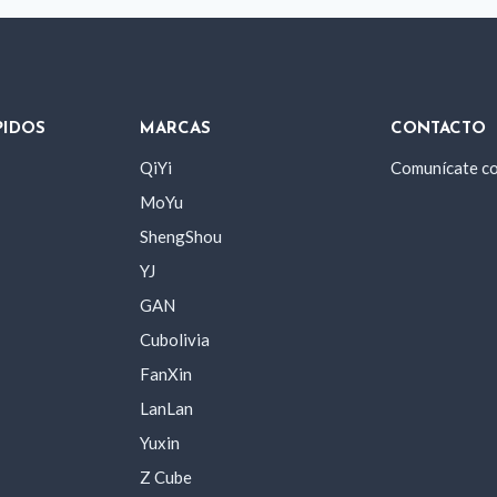
PIDOS
MARCAS
CONTACTO
QiYi
Comunícate c
MoYu
ShengShou
YJ
GAN
Cubolivia
FanXin
LanLan
Yuxin
Z Cube