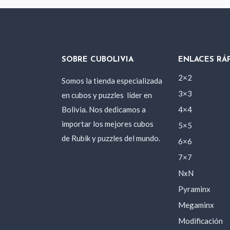
SOBRE CUBOLIVIA
ENLACES RÁ
2×2
Somos la tienda especializada
3×3
en cubos y puzzles
líder en
Bolivia. Nos dedicamos a
4×4
importar los mejores cubos
5×5
de Rubik y puzzles del mundo.
6×6
7×7
NxN
Pyraminx
Megaminx
Modificación