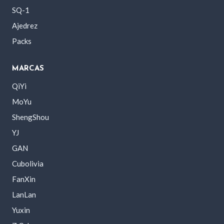
SQ-1
Ajedrez
Packs
MARCAS
QiYi
MoYu
ShengShou
YJ
GAN
Cubolivia
FanXin
LanLan
Yuxin