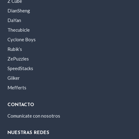
Z Cube
DianSheng
DaYan
Thecubicle
Cyclone Boys
Rubik’s
ZePuzzles
SpeedStacks
Giiker
Mefferts
CONTACTO
Comunícate con nosotros
NUESTRAS REDES