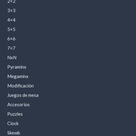
2×2
3×3
4×4
5×5
6×6
7×7
NxN
Pyraminx
Megaminx
Modificación
Juegos de mesa
Accesorios
Puzzles
Clock
Skewb