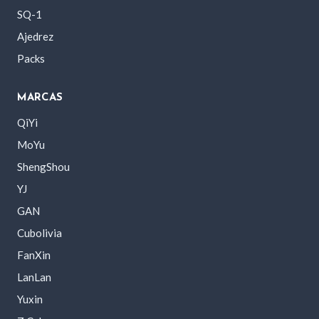
SQ-1
Ajedrez
Packs
MARCAS
QiYi
MoYu
ShengShou
YJ
GAN
Cubolivia
FanXin
LanLan
Yuxin