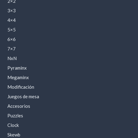
2×2
3×3
4×4
5×5
6×6
7×7
NxN
Pyraminx
Megaminx
Modificación
Juegos de mesa
Accesorios
Puzzles
Clock
Skewb