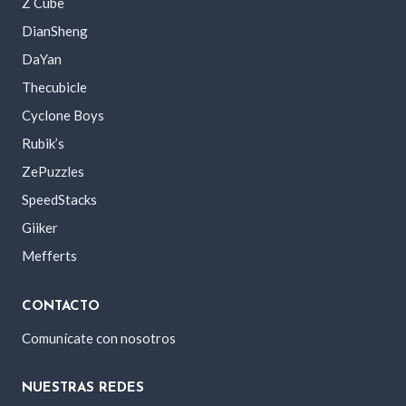
Z Cube
DianSheng
DaYan
Thecubicle
Cyclone Boys
Rubik’s
ZePuzzles
SpeedStacks
Giiker
Mefferts
CONTACTO
Comunícate con nosotros
NUESTRAS REDES