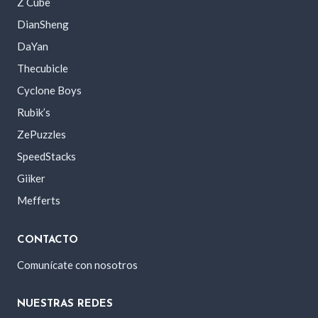
Z Cube
DianSheng
DaYan
Thecubicle
Cyclone Boys
Rubik’s
ZePuzzles
SpeedStacks
Giiker
Mefferts
CONTACTO
Comunícate con nosotros
NUESTRAS REDES