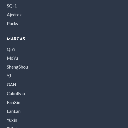
SQ-1
Ajedrez
Packs
MARCAS
QiYi
MoYu
ShengShou
YJ
GAN
Cubolivia
FanXin
LanLan
Yuxin