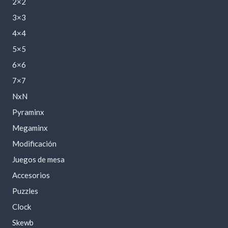
2×2
3×3
4×4
5×5
6×6
7×7
NxN
Pyraminx
Megaminx
Modificación
Juegos de mesa
Accesorios
Puzzles
Clock
Skewb