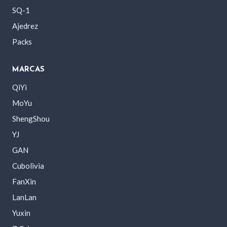
SQ-1
Ajedrez
Packs
MARCAS
QiYi
MoYu
ShengShou
YJ
GAN
Cubolivia
FanXin
LanLan
Yuxin