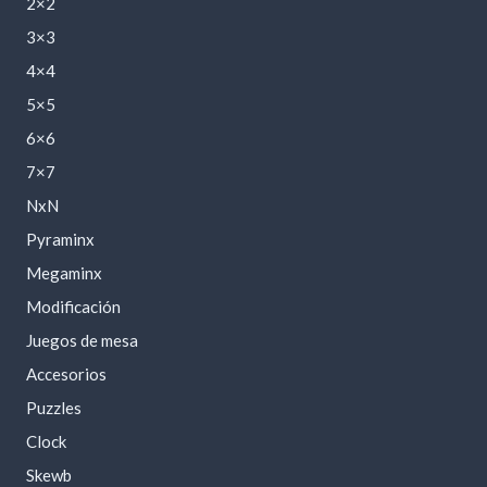
2×2
3×3
4×4
5×5
6×6
7×7
NxN
Pyraminx
Megaminx
Modificación
Juegos de mesa
Accesorios
Puzzles
Clock
Skewb