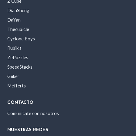
Z Cube
DianSheng
DaYan
Thecubicle
Cyclone Boys
Rubik’s
ZePuzzles
SpeedStacks
Giiker
Mefferts
CONTACTO
Comunícate con nosotros
NUESTRAS REDES