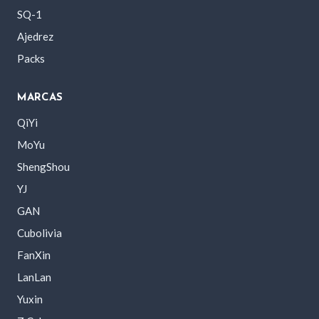
SQ-1
Ajedrez
Packs
MARCAS
QiYi
MoYu
ShengShou
YJ
GAN
Cubolivia
FanXin
LanLan
Yuxin