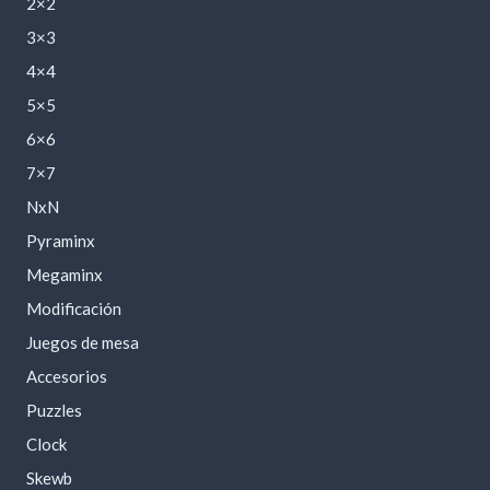
2×2
3×3
4×4
5×5
6×6
7×7
NxN
Pyraminx
Megaminx
Modificación
Juegos de mesa
Accesorios
Puzzles
Clock
Skewb