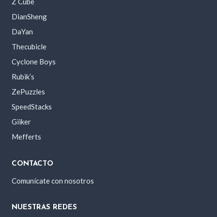
Z Cube
DianSheng
DaYan
Thecubicle
Cyclone Boys
Rubik’s
ZePuzzles
SpeedStacks
Giiker
Mefferts
CONTACTO
Comunícate con nosotros
NUESTRAS REDES