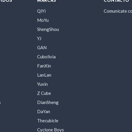
PIDOS
MARCAS
CONTACTO
QiYi
Comunícate c
MoYu
ShengShou
YJ
GAN
Cubolivia
FanXin
LanLan
Yuxin
Z Cube
a
DianSheng
DaYan
Thecubicle
Cyclone Boys