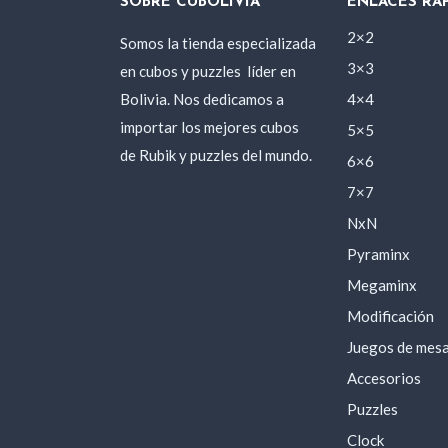
SOBRE CUBOLIVIA
ENLACES RÁ
2×2
Somos la tienda especializada
3×3
en cubos y puzzles
líder en
Bolivia. Nos dedicamos a
4×4
importar los mejores cubos
5×5
de Rubik y puzzles del mundo.
6×6
7×7
NxN
Pyraminx
Megaminx
Modificación
Juegos de mes
Accesorios
Puzzles
Clock