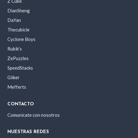
Z Cube
DianSheng
DaYan
Thecubicle
Cyclone Boys
Rubik’s
ZePuzzles
SpeedStacks
Giiker
Mefferts
CONTACTO
Comunícate con nosotros
NUESTRAS REDES