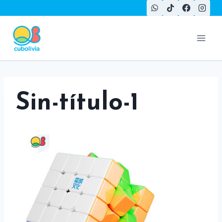
Saltar
al
contenido
Sin-título-1