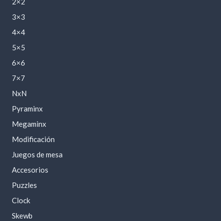
2×2
3×3
4×4
5×5
6×6
7×7
NxN
Pyraminx
Megaminx
Modificación
Juegos de mesa
Accesorios
Puzzles
Clock
Skewb