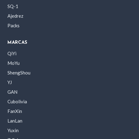
SQ-1
Ajedrez
Packs
MARCAS
QiYi
MoYu
ShengShou
YJ
GAN
Cubolivia
FanXin
LanLan
Yuxin