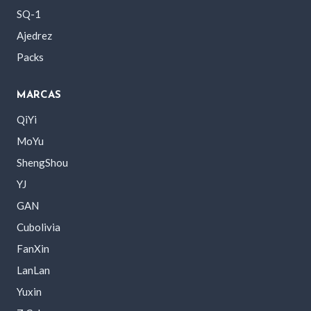
SQ-1
Ajedrez
Packs
MARCAS
QiYi
MoYu
ShengShou
YJ
GAN
Cubolivia
FanXin
LanLan
Yuxin