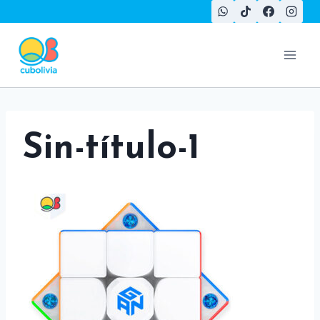
Saltar
al
contenido
Sin-título-1