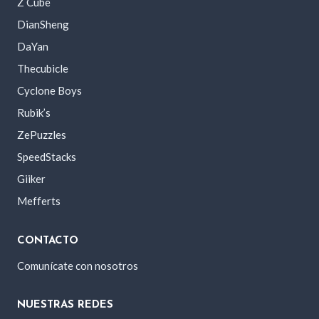
Z Cube
DianSheng
DaYan
Thecubicle
Cyclone Boys
Rubik’s
ZePuzzles
SpeedStacks
Giiker
Mefferts
CONTACTO
Comunícate con nosotros
NUESTRAS REDES