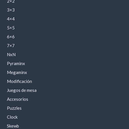
2×2
3×3
4×4
5×5
6×6
7×7
NxN
Pyraminx
Megaminx
Modificación
Juegos de mesa
Accesorios
Puzzles
Clock
Skewb