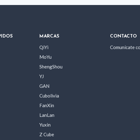
PIDOS
MARCAS
CONTACTO
QiYi
Comunícate c
MoYu
ShengShou
YJ
GAN
Cubolivia
FanXin
LanLan
Yuxin
Z Cube