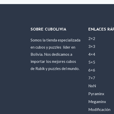
SOBRE CUBOLIVIA
ENLACES RÁ
2×2
Somos la tienda especializada
3×3
en cubos y puzzles
líder en
Bolivia. Nos dedicamos a
4×4
importar los mejores cubos
5×5
de Rubik y puzzles del mundo.
6×6
7×7
NxN
Pyraminx
Megaminx
Modificación