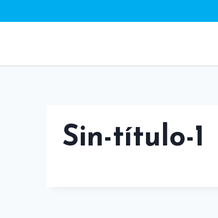
Saltar
al
contenido
Sin-título-1