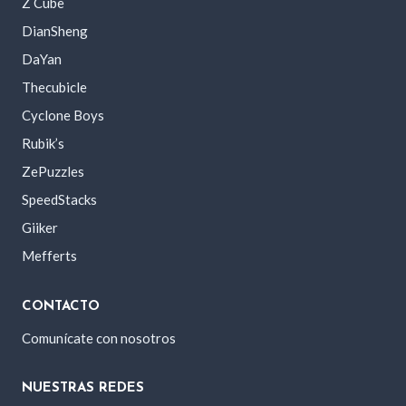
Z Cube
DianSheng
DaYan
Thecubicle
Cyclone Boys
Rubik’s
ZePuzzles
SpeedStacks
Giiker
Mefferts
CONTACTO
Comunícate con nosotros
NUESTRAS REDES