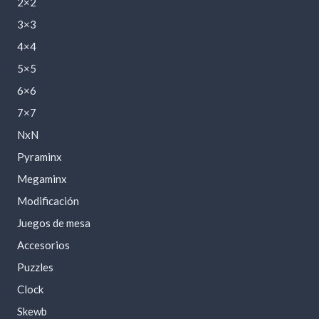
2×2
3×3
4×4
5×5
6×6
7×7
NxN
Pyraminx
Megaminx
Modificación
Juegos de mesa
Accesorios
Puzzles
Clock
Skewb