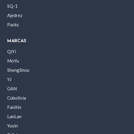
SQ-1
Ajedrez
Packs
MARCAS
QiYi
MoYu
ShengShou
YJ
GAN
Cubolivia
FanXin
LanLan
Yuxin