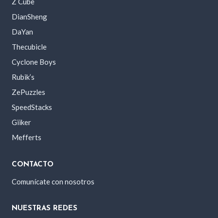
Z Cube
DianSheng
DaYan
Thecubicle
Cyclone Boys
Rubik’s
ZePuzzles
SpeedStacks
Giiker
Mefferts
CONTACTO
Comunícate con nosotros
NUESTRAS REDES