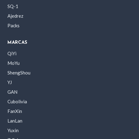
SQ-1
Ajedrez
Packs
MARCAS
QiYi
MoYu
ShengShou
YJ
GAN
Cubolivia
FanXin
LanLan
Yuxin