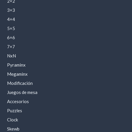
2×2
3×3
4×4
5×5
6×6
7×7
NxN
Pyraminx
Megaminx
Modificación
Juegos de mesa
Accesorios
Puzzles
Clock
Skewb