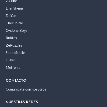
Z Cube
DianSheng
DaYan
Thecubicle
Cyclone Boys
Rubik’s
ZePuzzles
SpeedStacks
Giiker
Mefferts
CONTACTO
Comunícate con nosotros
NUESTRAS REDES