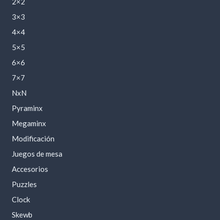
2×2
3×3
4×4
5×5
6×6
7×7
NxN
Pyraminx
Megaminx
Modificación
Juegos de mesa
Accesorios
Puzzles
Clock
Skewb