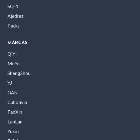
SQ-1
Ajedrez
Packs
MARCAS
QiYi
MoYu
ShengShou
YJ
GAN
Cubolivia
FanXin
LanLan
Yuxin