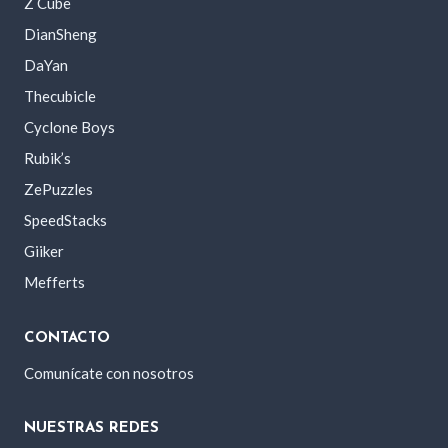
Z Cube
DianSheng
DaYan
Thecubicle
Cyclone Boys
Rubik’s
ZePuzzles
SpeedStacks
Giiker
Mefferts
CONTACTO
Comunícate con nosotros
NUESTRAS REDES