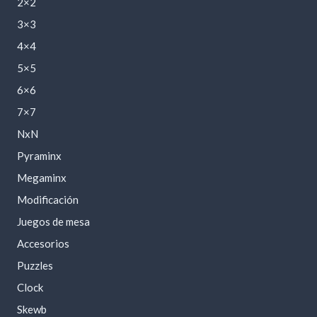
2×2
3×3
4×4
5×5
6×6
7×7
NxN
Pyraminx
Megaminx
Modificación
Juegos de mesa
Accesorios
Puzzles
Clock
Skewb