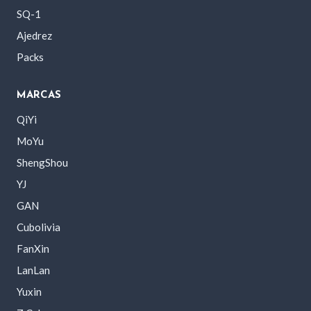
SQ-1
Ajedrez
Packs
MARCAS
QiYi
MoYu
ShengShou
YJ
GAN
Cubolivia
FanXin
LanLan
Yuxin