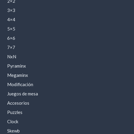
2×2
3×3
4×4
5×5
6×6
7×7
NxN
Pyraminx
Megaminx
Modificación
Juegos de mesa
Accesorios
Puzzles
Clock
Skewb