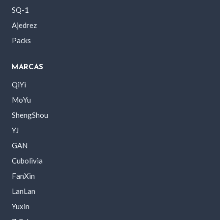
SQ-1
Ajedrez
Packs
MARCAS
QiYi
MoYu
ShengShou
YJ
GAN
Cubolivia
FanXin
LanLan
Yuxin