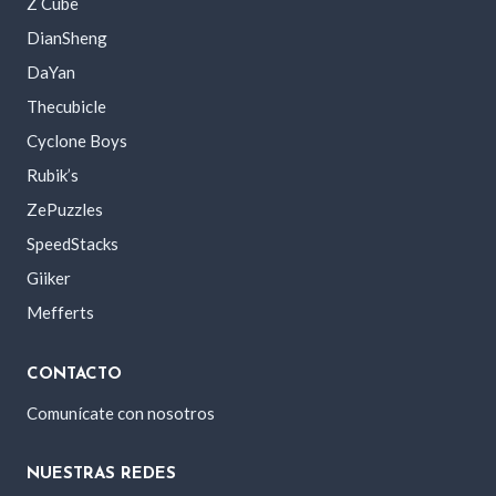
Z Cube
DianSheng
DaYan
Thecubicle
Cyclone Boys
Rubik’s
ZePuzzles
SpeedStacks
Giiker
Mefferts
CONTACTO
Comunícate con nosotros
NUESTRAS REDES