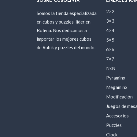
SOBRE CUBOLIVIA
ENLACES RÁ
2×2
Somos la tienda especializada
3×3
en cubos y puzzles
líder en
Bolivia. Nos dedicamos a
4×4
importar los mejores cubos
5×5
de Rubik y puzzles del mundo.
6×6
7×7
NxN
Pyraminx
Megaminx
Modificación
Juegos de mes
Accesorios
Puzzles
Clock