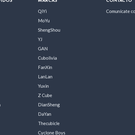
PIDOS
MARCAS
CONTACTO
QiYi
Comunícate c
MoYu
ShengShou
YJ
GAN
Cubolivia
FanXin
LanLan
Yuxin
Z Cube
a
DianSheng
DaYan
Thecubicle
Cyclone Boys