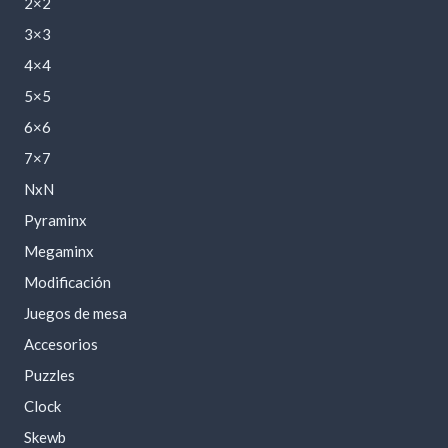
2×2
3×3
4×4
5×5
6×6
7×7
NxN
Pyraminx
Megaminx
Modificación
Juegos de mesa
Accesorios
Puzzles
Clock
Skewb