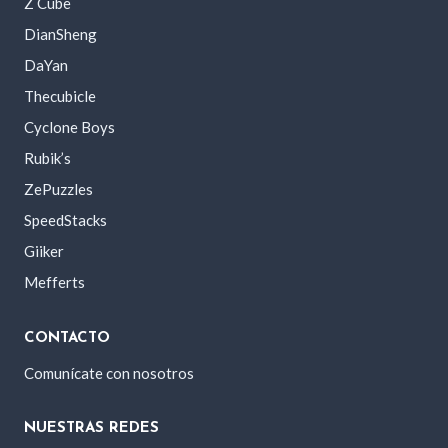
Z Cube
DianSheng
DaYan
Thecubicle
Cyclone Boys
Rubik’s
ZePuzzles
SpeedStacks
Giiker
Mefferts
CONTACTO
Comunícate con nosotros
NUESTRAS REDES