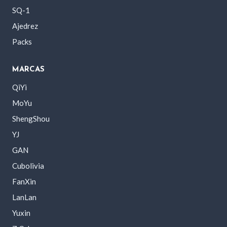
SQ-1
Ajedrez
Packs
MARCAS
QiYi
MoYu
ShengShou
YJ
GAN
Cubolivia
FanXin
LanLan
Yuxin