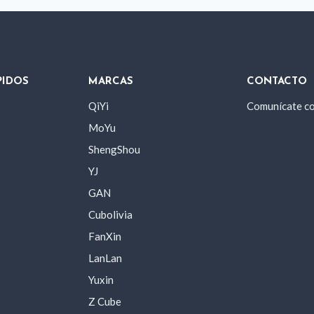
PIDOS
MARCAS
CONTACTO
QiYi
Comunícate c
MoYu
ShengShou
YJ
GAN
Cubolivia
FanXin
LanLan
Yuxin
Z Cube