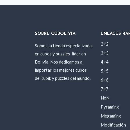
SOBRE CUBOLIVIA
ENLACES RÁ
2×2
Somos la tienda especializada
3×3
en cubos y puzzles
líder en
Bolivia. Nos dedicamos a
4×4
importar los mejores cubos
5×5
de Rubik y puzzles del mundo.
6×6
7×7
NxN
Pyraminx
Megaminx
Modificación