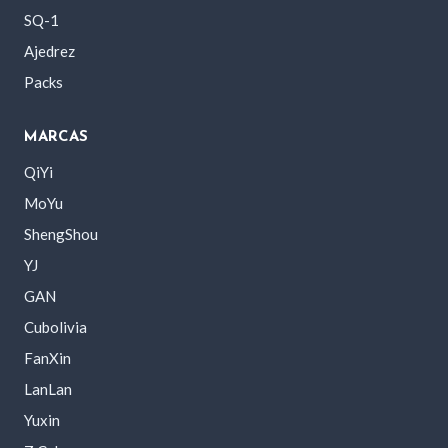
SQ-1
Ajedrez
Packs
MARCAS
QiYi
MoYu
ShengShou
YJ
GAN
Cubolivia
FanXin
LanLan
Yuxin