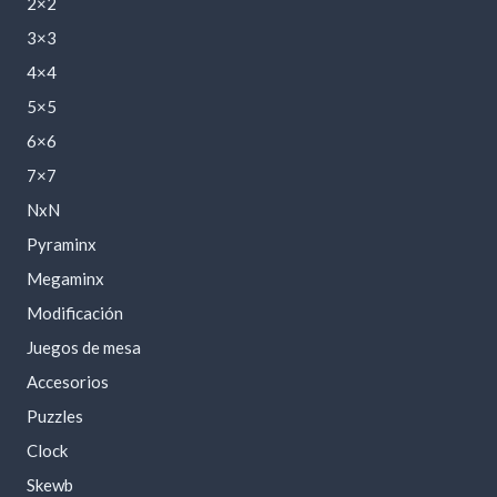
2×2
3×3
4×4
5×5
6×6
7×7
NxN
Pyraminx
Megaminx
Modificación
Juegos de mesa
Accesorios
Puzzles
Clock
Skewb