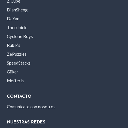
Z Cube
DianSheng
DaYan
Thecubicle
Cyclone Boys
Rubik’s
ZePuzzles
SpeedStacks
Giiker
Mefferts
CONTACTO
Comunícate con nosotros
NUESTRAS REDES