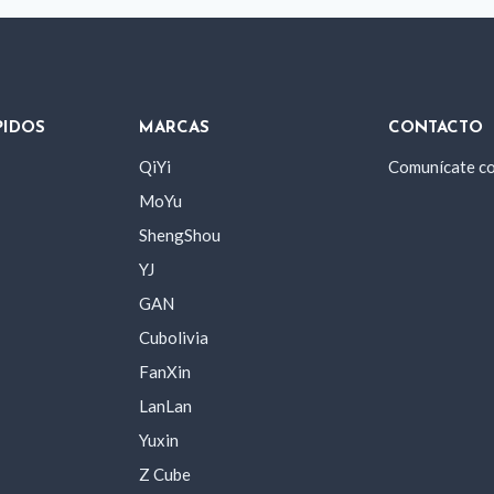
PIDOS
MARCAS
CONTACTO
QiYi
Comunícate c
MoYu
ShengShou
YJ
GAN
Cubolivia
FanXin
LanLan
Yuxin
Z Cube