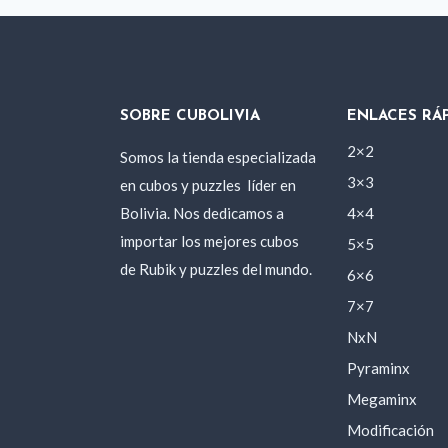
SOBRE CUBOLIVIA
ENLACES RÁ
2×2
Somos la tienda especializada
3×3
en cubos y puzzles
líder en
Bolivia. Nos dedicamos a
4×4
importar los mejores cubos
5×5
de Rubik y puzzles del mundo.
6×6
7×7
NxN
Pyraminx
Megaminx
Modificación