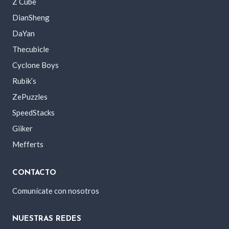
Z Cube
DianSheng
DaYan
Thecubicle
Cyclone Boys
Rubik’s
ZePuzzles
SpeedStacks
Giiker
Mefferts
CONTACTO
Comunícate con nosotros
NUESTRAS REDES