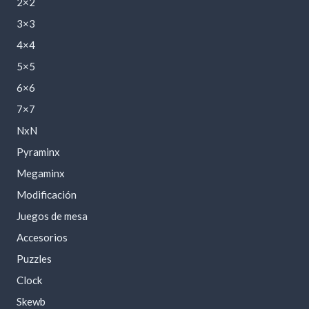
2×2
3×3
4×4
5×5
6×6
7×7
NxN
Pyraminx
Megaminx
Modificación
Juegos de mesa
Accesorios
Puzzles
Clock
Skewb