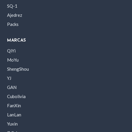
SQ-1
Ajedrez
Packs
MARCAS
QiYi
MoYu
ShengShou
YJ
GAN
Cubolivia
FanXin
LanLan
Yuxin