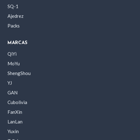
SQ-1
Ajedrez
Packs
MARCAS
QiYi
MoYu
ShengShou
YJ
GAN
Cubolivia
FanXin
LanLan
Yuxin