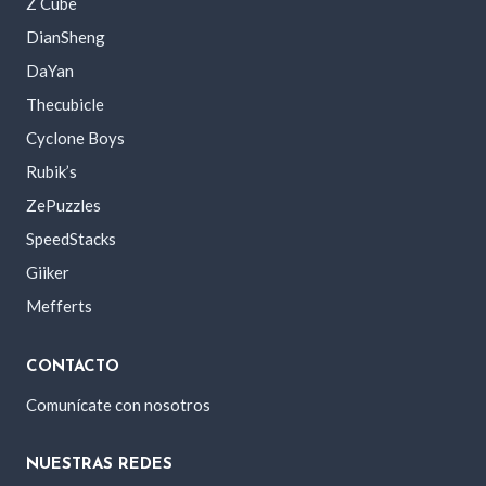
Z Cube
DianSheng
DaYan
Thecubicle
Cyclone Boys
Rubik’s
ZePuzzles
SpeedStacks
Giiker
Mefferts
CONTACTO
Comunícate con nosotros
NUESTRAS REDES