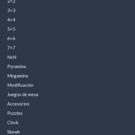
2×2
3×3
4×4
5×5
6×6
7×7
NxN
Pyraminx
Megaminx
Modificación
Juegos de mesa
Accesorios
Puzzles
Clock
Skewb