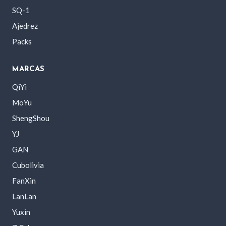
SQ-1
Ajedrez
Packs
MARCAS
QiYi
MoYu
ShengShou
YJ
GAN
Cubolivia
FanXin
LanLan
Yuxin