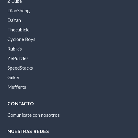
Z Cube
DianSheng
DaYan
Thecubicle
Cyclone Boys
Rubik’s
ZePuzzles
SpeedStacks
Giiker
Mefferts
CONTACTO
Comunícate con nosotros
NUESTRAS REDES