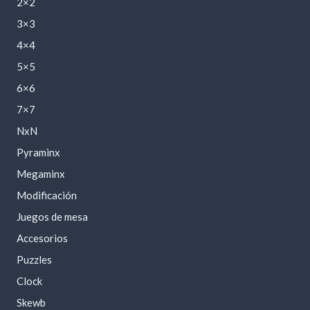
2×2
3×3
4×4
5×5
6×6
7×7
NxN
Pyraminx
Megaminx
Modificación
Juegos de mesa
Accesorios
Puzzles
Clock
Skewb