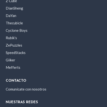
Z Cube
DianSheng
DaYan
Thecubicle
Cyclone Boys
Rubik’s
ZePuzzles
SpeedStacks
Giiker
Mefferts
CONTACTO
Comunícate con nosotros
NUESTRAS REDES