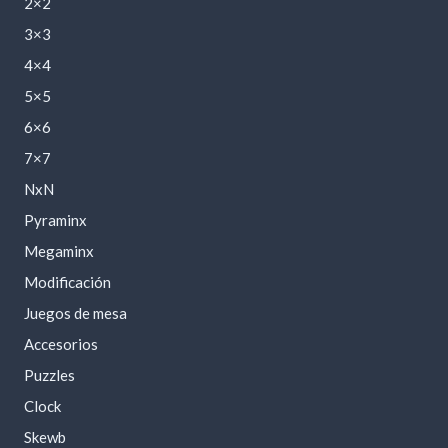
2×2
3×3
4×4
5×5
6×6
7×7
NxN
Pyraminx
Megaminx
Modificación
Juegos de mesa
Accesorios
Puzzles
Clock
Skewb