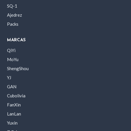
SQ-1
Ajedrez
Packs
MARCAS
QiYi
MoYu
ShengShou
YJ
GAN
Cubolivia
FanXin
LanLan
Yuxin