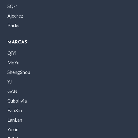
SQ-1
Ajedrez
Packs
MARCAS
QiYi
MoYu
ShengShou
YJ
GAN
Cubolivia
FanXin
LanLan
Yuxin