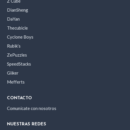
Z Cube
DianSheng
DaYan
Thecubicle
Cyclone Boys
Rubik’s
ZePuzzles
SpeedStacks
Giiker
Mefferts
CONTACTO
Comunícate con nosotros
NUESTRAS REDES