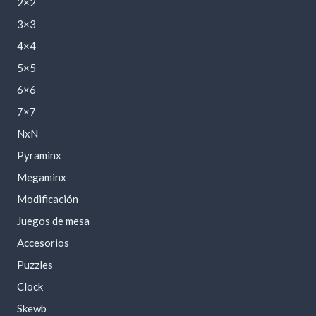
2×2
3×3
4×4
5×5
6×6
7×7
NxN
Pyraminx
Megaminx
Modificación
Juegos de mesa
Accesorios
Puzzles
Clock
Skewb