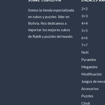
SOBRE CUBOLIVIA
ENLACES RÁ
2×2
Somos la tienda especializada
3×3
en cubos y puzzles
líder en
Bolivia. Nos dedicamos a
4×4
importar los mejores cubos
5×5
de Rubik y puzzles del mundo.
6×6
7×7
NxN
Pyraminx
Megaminx
Modificación
Juegos de mes
Accesorios
Puzzles
Clock