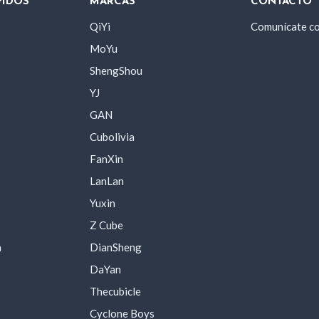
PIDOS
MARCAS
CONTACTO
QiYi
Comunícate c
MoYu
ShengShou
YJ
GAN
Cubolivia
FanXin
LanLan
Yuxin
Z Cube
a
DianSheng
DaYan
Thecubicle
Cyclone Boys