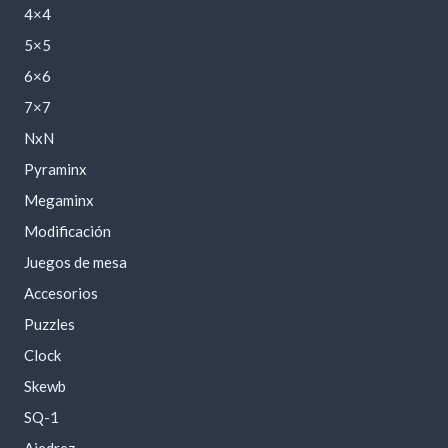
4×4
5×5
6×6
7×7
NxN
Pyraminx
Megaminx
Modificación
Juegos de mesa
Accesorios
Puzzles
Clock
Skewb
SQ-1
Ajedrez