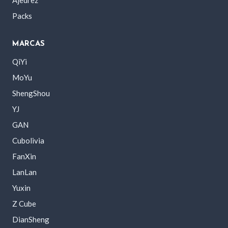
Packs
MARCAS
QiYi
MoYu
ShengShou
YJ
GAN
Cubolivia
FanXin
LanLan
Yuxin
Z Cube
DianSheng