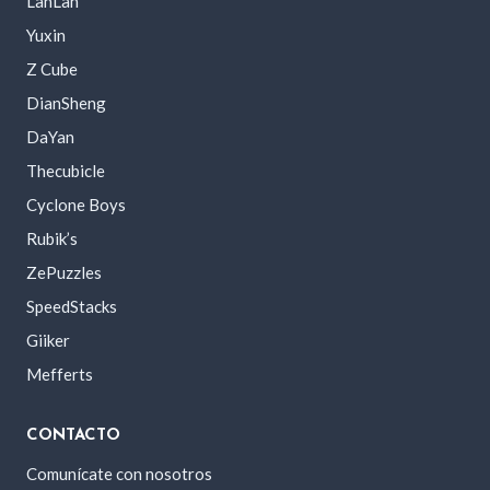
LanLan
Yuxin
Z Cube
DianSheng
DaYan
Thecubicle
Cyclone Boys
Rubik’s
ZePuzzles
SpeedStacks
Giiker
Mefferts
CONTACTO
Comunícate con nosotros