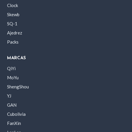
Clock
Skewb
SQ-1
Ajedrez
Packs
MARCAS
QiYi
MoYu
ShengShou
YJ
GAN
Cubolivia
FanXin