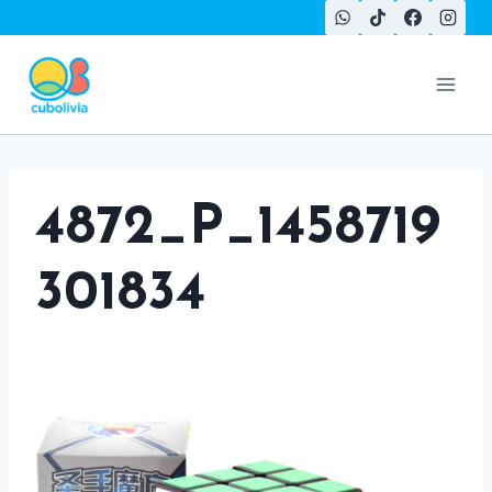
Saltar
al
contenido
4872_P_1458719
301834