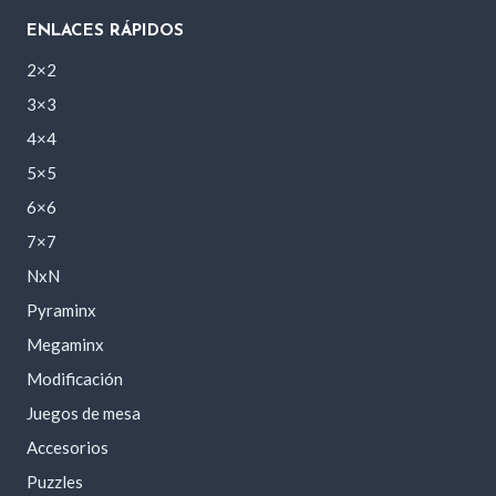
ENLACES RÁPIDOS
2×2
3×3
4×4
5×5
6×6
7×7
NxN
Pyraminx
Megaminx
Modificación
Juegos de mesa
Accesorios
Puzzles