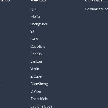
PIDOS
MARCAS
CONTACTO
QiYi
Comunícate c
MoYu
ShengShou
YJ
GAN
Cubolivia
FanXin
LanLan
Yuxin
Z Cube
a
DianSheng
DaYan
Thecubicle
Cyclone Boys