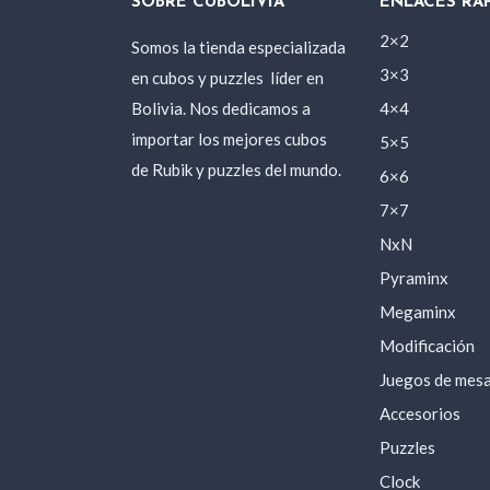
SOBRE CUBOLIVIA
ENLACES RÁ
2×2
Somos la tienda especializada
3×3
en cubos y puzzles
líder en
Bolivia. Nos dedicamos a
4×4
importar los mejores cubos
5×5
de Rubik y puzzles del mundo.
6×6
7×7
NxN
Pyraminx
Megaminx
Modificación
Juegos de mes
Accesorios
Puzzles
Clock