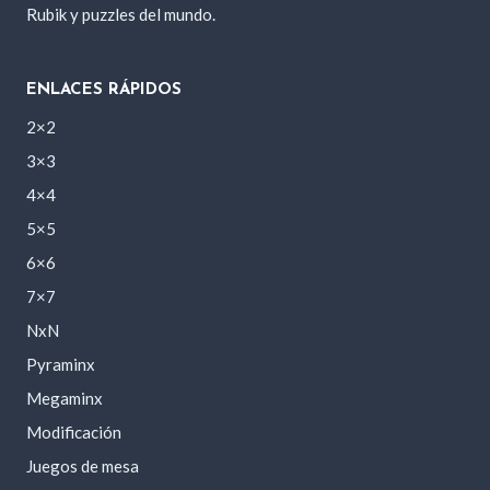
Rubik y puzzles del mundo.
ENLACES RÁPIDOS
2×2
3×3
4×4
5×5
6×6
7×7
NxN
Pyraminx
Megaminx
Modificación
Juegos de mesa