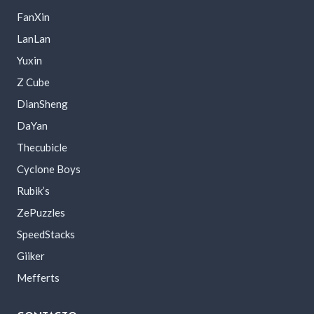
FanXin
LanLan
Yuxin
Z Cube
DianSheng
DaYan
Thecubicle
Cyclone Boys
Rubik’s
ZePuzzles
SpeedStacks
Giiker
Mefferts