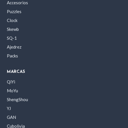
Accesorios
Puzzles
Clock
Skewb
SQ-1
Ajedrez
Packs
MARCAS
QiYi
MoYu
ShengShou
YJ
GAN
Cubolivia