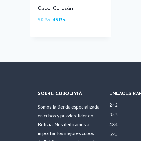
Cubo Corazón
El
El
50
Bs.
45
Bs.
precio
precio
original
actual
era:
es:
50 Bs..
45 Bs..
SOBRE CUBOLIVIA
ENLACES RÁ
2×2
Somos la tienda especializada
3×3
en cubos y puzzles
líder en
Bolivia. Nos dedicamos a
4×4
importar los mejores cubos
5×5