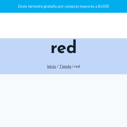
Envío terrestre gratuíto por compras mayores a Bs500
red
Inicio
/
Tienda
/
red