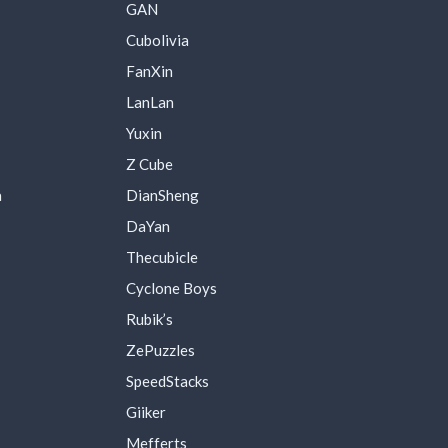
GAN
Cubolivia
FanXin
LanLan
Yuxin
Z Cube
a
DianSheng
DaYan
Thecubicle
Cyclone Boys
Rubik’s
ZePuzzles
SpeedStacks
Giiker
Mefferts