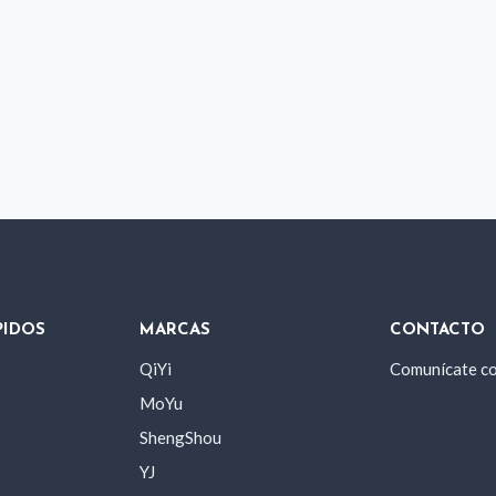
PIDOS
MARCAS
CONTACTO
QiYi
Comunícate c
MoYu
ShengShou
YJ