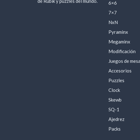
de Rubik y puzzles del mundo.
6×6
7×7
NxN
Pyraminx
Megaminx
Modificación
Juegos de mes
Accesorios
Puzzles
Clock
Skewb
SQ-1
Ajedrez
Packs