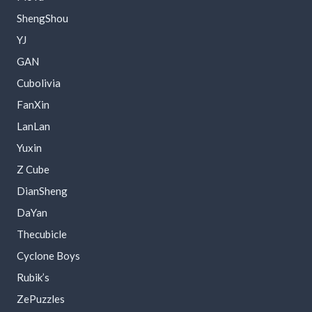
ShengShou
YJ
GAN
Cubolivia
FanXin
LanLan
Yuxin
Z Cube
DianSheng
DaYan
Thecubicle
Cyclone Boys
Rubik’s
ZePuzzles