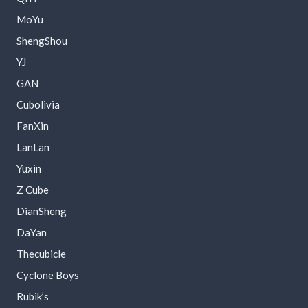
MoYu
ShengShou
YJ
GAN
Cubolivia
FanXin
LanLan
Yuxin
Z Cube
DianSheng
DaYan
Thecubicle
Cyclone Boys
Rubik’s