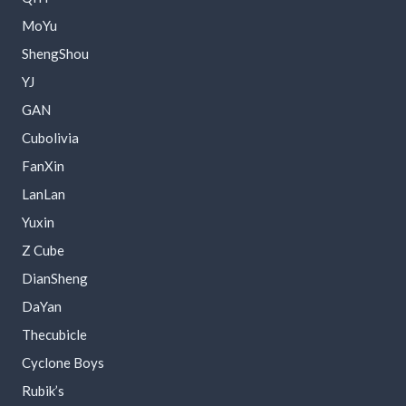
MoYu
ShengShou
YJ
GAN
Cubolivia
FanXin
LanLan
Yuxin
Z Cube
DianSheng
DaYan
Thecubicle
Cyclone Boys
Rubik’s