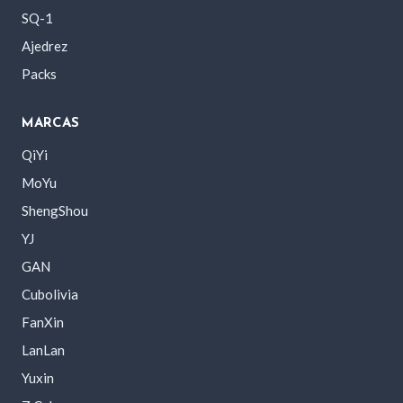
SQ-1
Ajedrez
Packs
MARCAS
QiYi
MoYu
ShengShou
YJ
GAN
Cubolivia
FanXin
LanLan
Yuxin