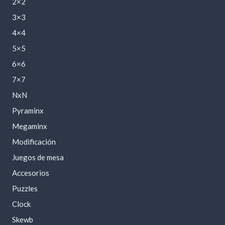
2×2
3×3
4×4
5×5
6×6
7×7
NxN
Pyraminx
Megaminx
Modificación
Juegos de mesa
Accesorios
Puzzles
Clock
Skewb