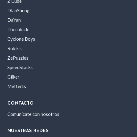
Z Cube
DianSheng
DaYan
Thecubicle
Cyclone Boys
Rubik’s
ZePuzzles
SpeedStacks
Giiker
Mefferts
CONTACTO
Comunícate con nosotros
NUESTRAS REDES