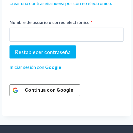
crear una contraseña nueva por correo electrónico.
O
Nombre de usuario o correo electrónico
*
b
l
Restablecer contraseña
i
g
Iniciar sesión con
Google
a
t
Continua con
Google
o
r
i
o