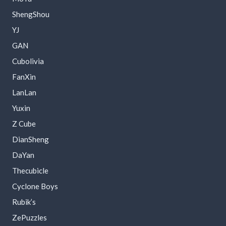
ShengShou
YJ
GAN
Cubolivia
FanXin
LanLan
Yuxin
Z Cube
DianSheng
DaYan
Thecubicle
Cyclone Boys
Rubik’s
ZePuzzles