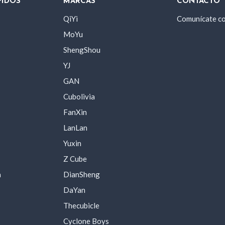
PIDOS
MARCAS
CONTACTO
QiYi
Comunícate c
MoYu
ShengShou
YJ
GAN
Cubolivia
FanXin
LanLan
Yuxin
Z Cube
a
DianSheng
DaYan
Thecubicle
Cyclone Boys