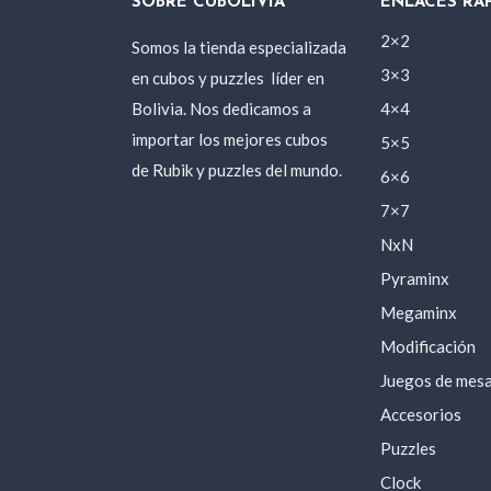
SOBRE CUBOLIVIA
ENLACES RÁ
2×2
Somos la tienda especializada
3×3
en cubos y puzzles
líder en
Bolivia. Nos dedicamos a
4×4
importar los mejores cubos
5×5
de Rubik y puzzles del mundo.
6×6
7×7
NxN
Pyraminx
Megaminx
Modificación
Juegos de mes
Accesorios
Puzzles
Clock