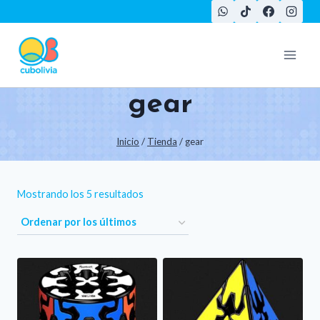
Saltar
al
contenido
gear
Inicio
/
Tienda
/
gear
Ordenado
Mostrando los 5 resultados
por
los
últimos