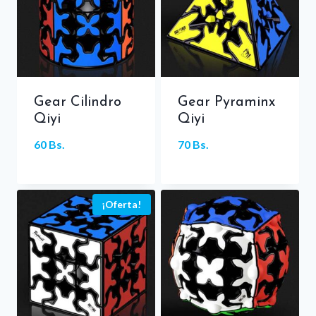
Gear Cilindro
Gear Pyraminx
Qiyi
Qiyi
60
Bs.
70
Bs.
¡Oferta!