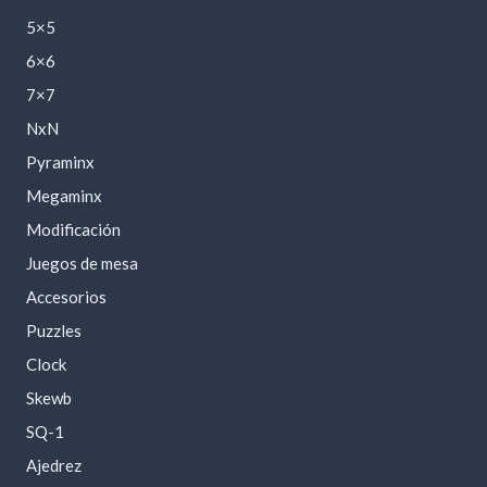
5×5
6×6
7×7
NxN
Pyraminx
Megaminx
Modificación
Juegos de mesa
Accesorios
Puzzles
Clock
Skewb
SQ-1
Ajedrez