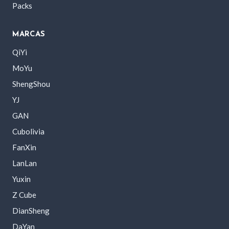
Packs
MARCAS
QiYi
MoYu
ShengShou
YJ
GAN
Cubolivia
FanXin
LanLan
Yuxin
Z Cube
DianSheng
DaYan