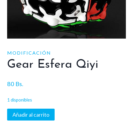
MODIFICACIÓN
Gear Esfera Qiyi
80
Bs.
1 disponibles
Gear
Añadir al carrito
Esfera
Qiyi