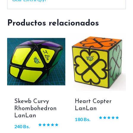
Productos relacionados
Skewb Curvy
Heart Copter
Rhombohedron
LanLan
LanLan
180
Bs.
Valorado
240
Bs.
con
Valorado
5.00