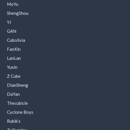
MoYu
ShengShou
YJ
GAN
Cubolivia
FanXin
LanLan
Yuxin
Z Cube
DianSheng
DaYan
Thecubicle
Cyclone Boys
Rubik’s