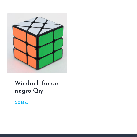
con
de 5
5.00
de 5
Windmill fondo
negro Qiyi
50
Bs.