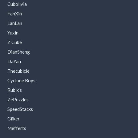
Cubolivia
FanXin
LanLan
Yuxin
Z Cube
DianSheng
DaYan
Thecubicle
Cyclone Boys
Rubik’s
ZePuzzles
SpeedStacks
Giiker
Mefferts