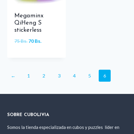
Megaminx
QiHeng S
stickerless
El
El
75
Bs.
70
Bs.
precio
precio
original
actual
era:
es:
←
1
2
3
4
5
6
75 Bs..
70 Bs..
SOBRE CUBOLIVIA
Somos la tienda especializada en cubos y puzzles
líder en