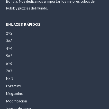
Bolivia. Nos dedicamos a importar los mejores cubos de
Rubik y puzzles del mundo.
ENLACES RÁPIDOS
2×2
3×3
4×4
5×5
6×6
7×7
NxN
Pyraminx
Megaminx
Modificación
Juegos de mesa