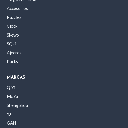
Accesorios
Puzzles
Clock
Skewb
SQ-1
Ajedrez
Packs
MARCAS
QiYi
MoYu
ShengShou
YJ
GAN