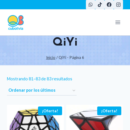
Saltar
al
contenido
QiYi
Inicio
/
QiYi
- Página 6
Ordenado
Mostrando 81–83 de 83 resultados
por
los
últimos
¡Oferta!
¡Oferta!