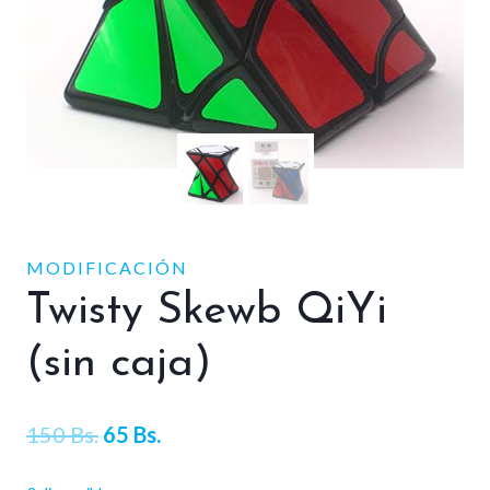
MODIFICACIÓN
Twisty Skewb QiYi
(sin caja)
El
El
150
Bs.
65
Bs.
precio
precio