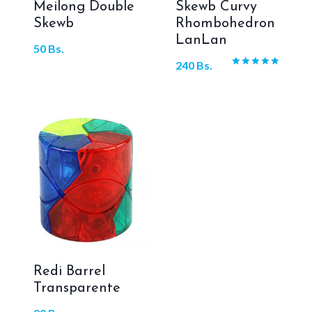
Meilong Double
Skewb Curvy
Skewb
Rhombohedron
LanLan
50
Bs.
240
Bs.
Valorado
con
5.00
de 5
Redi Barrel
Transparente