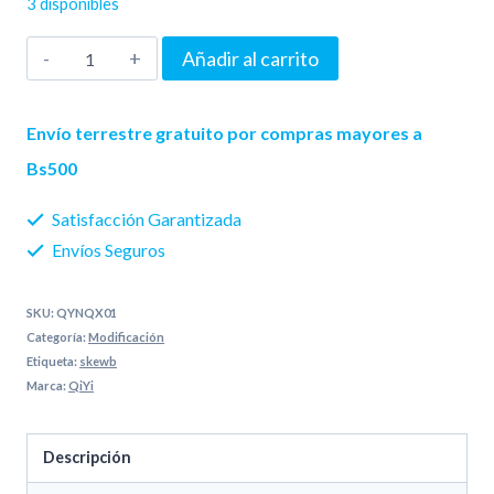
3 disponibles
original
actual
Twisty
Añadir al carrito
era:
es:
Skewb
150 Bs..
65 Bs..
QiYi
Envío terrestre gratuito por compras mayores a
(sin
Bs500
caja)
Satisfacción Garantizada
cantidad
Envíos Seguros
SKU:
QYNQX01
Categoría:
Modificación
Etiqueta:
skewb
Marca:
QiYi
Descripción