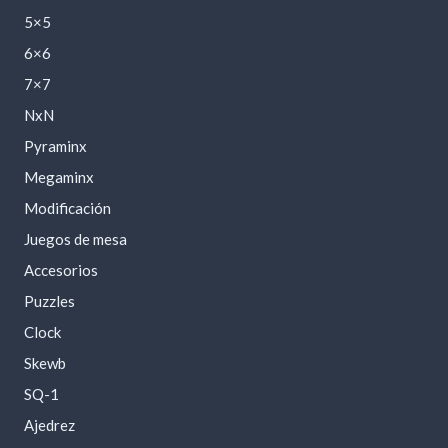
5×5
6×6
7×7
NxN
Pyraminx
Megaminx
Modificación
Juegos de mesa
Accesorios
Puzzles
Clock
Skewb
SQ-1
Ajedrez