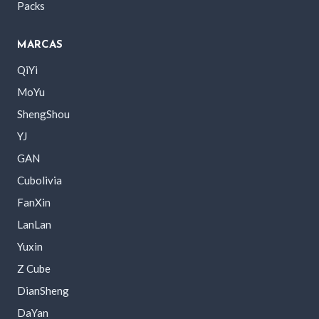
Packs
MARCAS
QiYi
MoYu
ShengShou
YJ
GAN
Cubolivia
FanXin
LanLan
Yuxin
Z Cube
DianSheng
DaYan