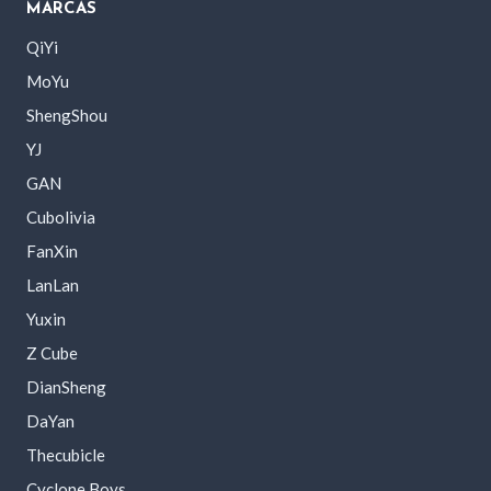
MARCAS
QiYi
MoYu
ShengShou
YJ
GAN
Cubolivia
FanXin
LanLan
Yuxin
Z Cube
DianSheng
DaYan
Thecubicle
Cyclone Boys