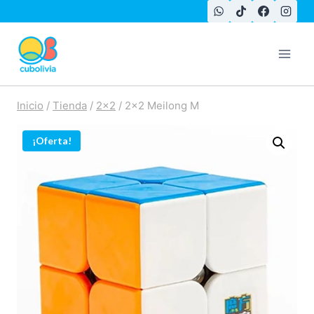
Saltar
al
contenido
Inicio
/
Tienda
/
2x2
/
2×2 Meilong M
¡Oferta!