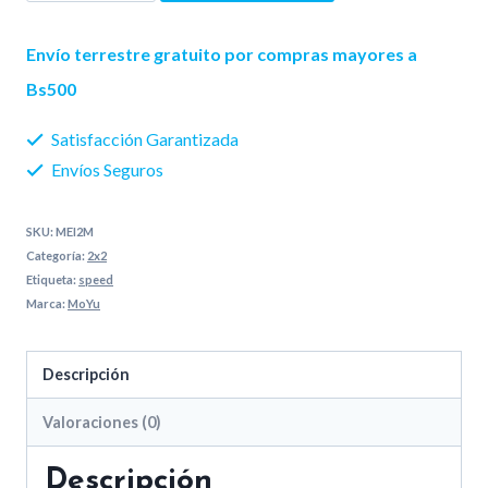
Meilong
65 Bs..
50 Bs..
M
Envío terrestre gratuito por compras mayores a
cantidad
Bs500
Satisfacción Garantizada
Envíos Seguros
SKU:
MEI2M
Categoría:
2x2
Etiqueta:
speed
Marca:
MoYu
Descripción
Valoraciones (0)
Descripción