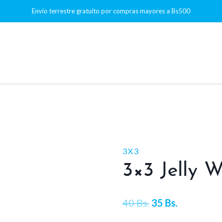
Envío terrestre gratuíto por compras mayores a Bs500
3X3
3×3 Jelly W
El
El
40
Bs.
35
Bs.
precio
precio