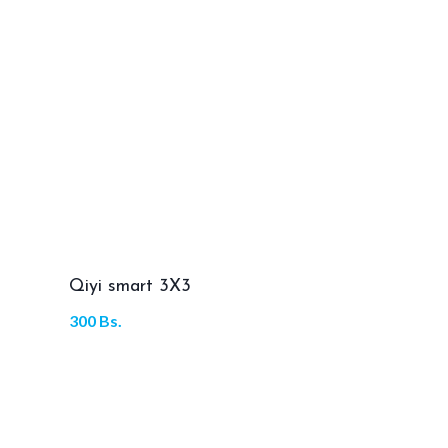
Qiyi smart 3X3
300
Bs.