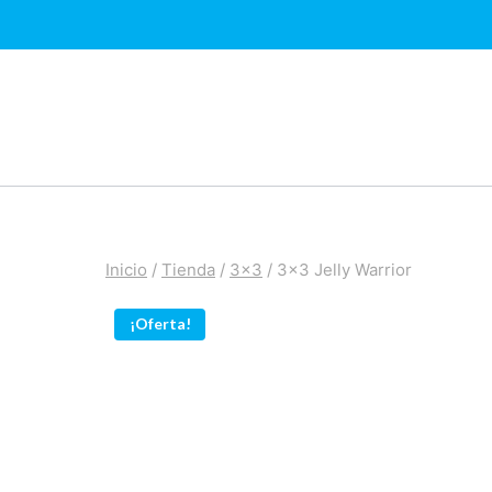
Saltar
al
contenido
Inicio
/
Tienda
/
3x3
/
3×3 Jelly Warrior
¡Oferta!