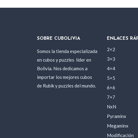
SOBRE CUBOLIVIA
ENLACES RÁ
2×2
Somos la tienda especializada
3×3
en cubos y puzzles
líder en
Bolivia. Nos dedicamos a
4×4
importar los mejores cubos
5×5
de Rubik y puzzles del mundo.
6×6
7×7
NxN
Pyraminx
Megaminx
Modificación