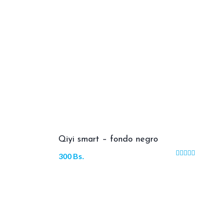
Qiyi smart – fondo negro
300
Bs.
Valorado
con
4.00
de 5