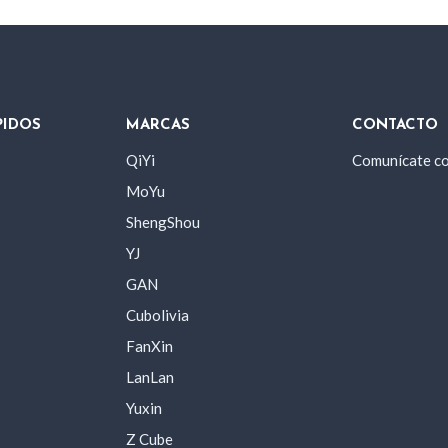
PIDOS
MARCAS
CONTACTO
QiYi
Comunícate c
MoYu
ShengShou
YJ
GAN
Cubolivia
FanXin
LanLan
Yuxin
Z Cube