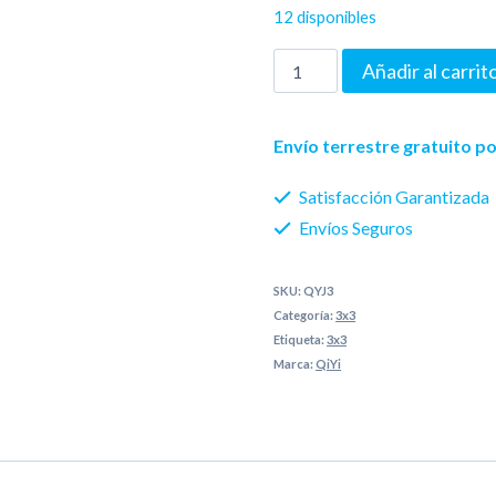
12 disponibles
original
actual
3x3
Añadir al carrit
era:
es:
Jelly
40 Bs..
35 Bs..
Warrior
Envío terrestre gratuito 
cantidad
Satisfacción Garantizada
Envíos Seguros
SKU:
QYJ3
Categoría:
3x3
Etiqueta:
3x3
Marca:
QiYi