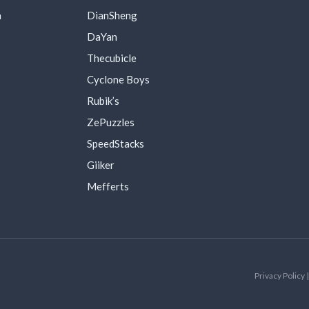
a
DianSheng
DaYan
Thecubicle
Cyclone Boys
Rubik’s
ZePuzzles
SpeedStacks
Giiker
Mefferts
Privacy Policy 